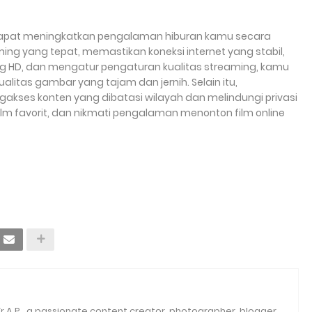
 dapat meningkatkan pengalaman hiburan kamu secara
ming yang tepat, memastikan koneksi internet yang stabil,
HD, dan mengatur pengaturan kualitas streaming, kamu
alitas gambar yang tajam dan jernih. Selain itu,
es konten yang dibatasi wilayah dan melindungi privasi
film favorit, dan nikmati pengalaman menonton film online
Tr.A.P., a passionate content creator, photographer, blogger,