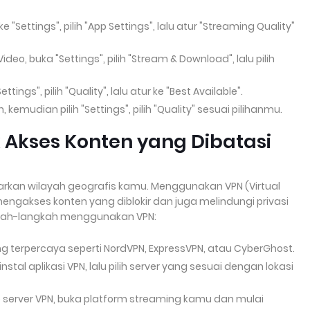
 "Settings", pilih "App Settings", lalu atur "Streaming Quality"
deo, buka "Settings", pilih "Stream & Download", lalu pilih
ings", pilih "Quality", lalu atur ke "Best Available".
 kemudian pilih "Settings", pilih "Quality" sesuai pilihanmu.
 Akses Konten yang Dibatasi
rkan wilayah geografis kamu. Menggunakan VPN (Virtual
gakses konten yang diblokir dan juga melindungi privasi
gkah-langkah menggunakan VPN:
ang terpercaya seperti NordVPN, ExpressVPN, atau CyberGhost.
nstal aplikasi VPN, lalu pilih server yang sesuai dengan lokasi
e server VPN, buka platform streaming kamu dan mulai