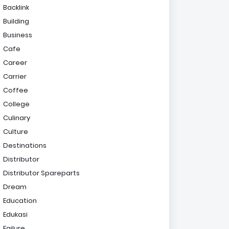
Backlink
Building
Business
Cafe
Career
Carrier
Coffee
College
Culinary
Culture
Destinations
Distributor
Distributor Spareparts
Dream
Education
Edukasi
Failure