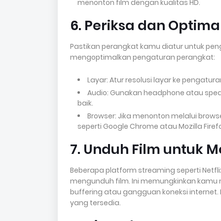
menonton film dengan kualitas HD.
6. Periksa dan Optim
Pastikan perangkat kamu diatur untuk pen
mengoptimalkan pengaturan perangkat:
Layar: Atur resolusi layar ke pengatur
Audio: Gunakan headphone atau speak
baik.
Browser: Jika menonton melalui bro
seperti Google Chrome atau Mozilla Firefo
7. Unduh Film untuk M
Beberapa platform streaming seperti Netf
mengunduh film. Ini memungkinkan kamu m
buffering atau gangguan koneksi internet.
yang tersedia.