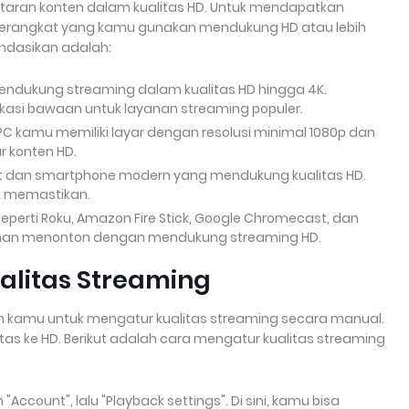
ran konten dalam kualitas HD. Untuk mendapatkan
perangkat yang kamu gunakan mendukung HD atau lebih
ndasikan adalah:
endukung streaming dalam kualitas HD hingga 4K.
kasi bawaan untuk layanan streaming populer.
 PC kamu memiliki layar dengan resolusi minimal 1080p dan
 konten HD.
et dan smartphone modern yang mendukung kualitas HD.
uk memastikan.
eperti Roku, Amazon Fire Stick, Google Chromecast, dan
man menonton dengan mendukung streaming HD.
alitas Streaming
 kamu untuk mengatur kualitas streaming secara manual.
as ke HD. Berikut adalah cara mengatur kualitas streaming
h "Account", lalu "Playback settings". Di sini, kamu bisa