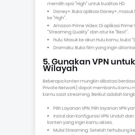
memilih opsi "High" untuk kualitas HD.
Disney+: Buka aplikasi Disney+, masuk ke
ke "High".
Amazon Prime Video: Di aplikasi Prime Vi
"Streaming Quality" dan atur ke "Best".
Hulu: Masuk ke akun Hulu kamu, buka "Sett
Dramaku: Buka film yang ingin ditonton,
5. Gunakan VPN untuk
Wilayah
Beberapa konten mungkin dibatasi berdasa
Private Network) dapat membantu kamu men
kamu saat streaming. Berikut adalah lan
Pilih Layanan VPN: Pilih layanan VPN y
Instal dan Konfigurasi VPN: Unduh dan i
konten yang ingin kamu akses.
Mulai Streaming: Setelah terhubung k