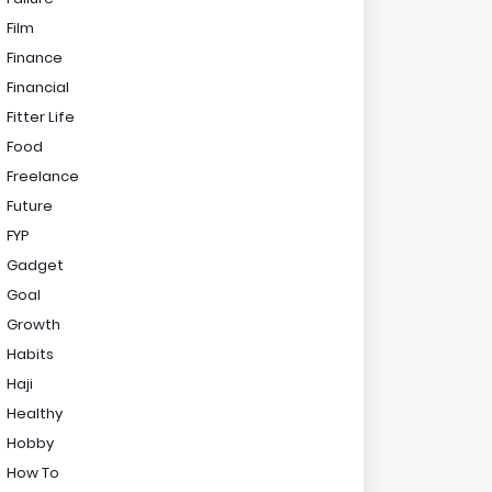
Film
Finance
Financial
Fitter Life
Food
Freelance
Future
FYP
Gadget
Goal
Growth
Habits
Haji
Healthy
Hobby
How To