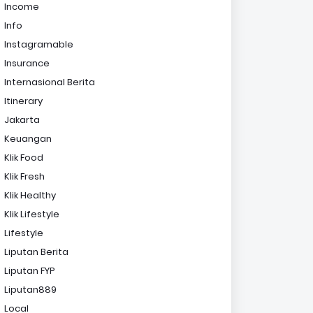
Income
Info
Instagramable
Insurance
Internasional Berita
Itinerary
Jakarta
Keuangan
Klik Food
Klik Fresh
Klik Healthy
Klik Lifestyle
Lifestyle
Liputan Berita
Liputan FYP
Liputan889
Local