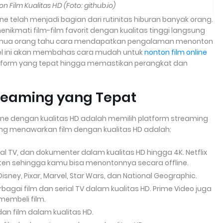
on Film Kualitas HD (Foto: github.io)
ne telah menjadi bagian dari rutinitas hiburan banyak orang.
enikmati film-film favorit dengan kualitas tinggi langsung
emua orang tahu cara mendapatkan pengalaman menonton
ikel ini akan membahas cara mudah untuk
nonton film online
latform yang tepat hingga memastikan perangkat dan
treaming yang Tepat
ne dengan kualitas HD adalah memilih platform streaming
ang menawarkan film dengan kualitas HD adalah:
ial TV, dan dokumenter dalam kualitas HD hingga 4K. Netflix
ten sehingga kamu bisa menontonnya secara offline.
sney, Pixar, Marvel, Star Wars, dan National Geographic.
agai film dan serial TV dalam kualitas HD. Prime Video juga
embeli film.
dan film dalam kualitas HD.