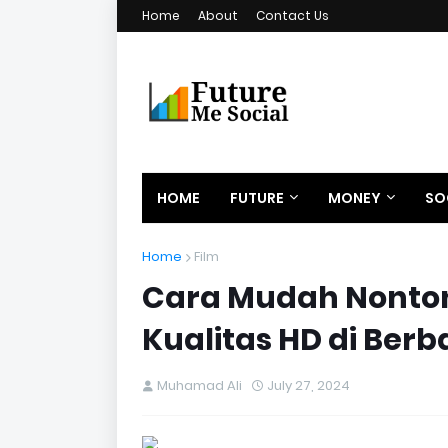
Home
About
Contact Us
HOME
FUTURE
MONEY
SO
Home
Film
Cara Mudah Nonton
Kualitas HD di Ber
Muhamad Ali
July 27, 2024