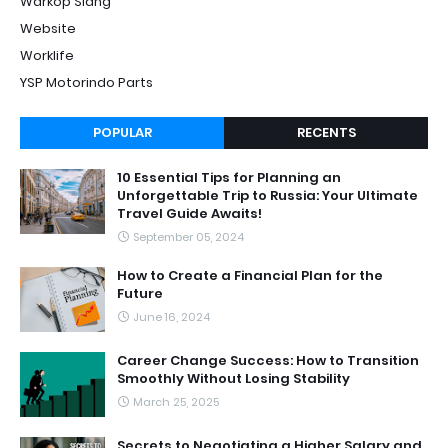
Warkop Siang
Website
Worklife
YSP Motorindo Parts
POPULAR
RECENTS
10 Essential Tips for Planning an
Unforgettable Trip to Russia: Your Ultimate
Travel Guide Awaits!
September 05, 2024
How to Create a Financial Plan for the
Future
June 16, 2024
Career Change Success: How to Transition
Smoothly Without Losing Stability
March 25, 2025
Secrets to Negotiating a Higher Salary and