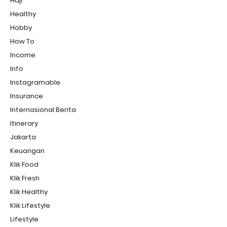
Haji
Healthy
Hobby
How To
Income
Info
Instagramable
Insurance
Internasional Berita
Itinerary
Jakarta
Keuangan
Klik Food
Klik Fresh
Klik Healthy
Klik Lifestyle
Lifestyle