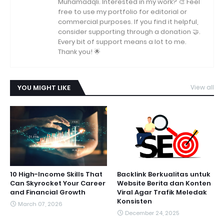
Muhamadqli. Interested in my work? 🎨 Feel
free to use my portfolio for editorial or
commercial purposes. If you find it helpful,
consider supporting through a donation 🤝.
Every bit of support means a lot to me.
Thank you! 🌟
YOU MIGHT LIKE
View all
10 High-Income Skills That
Backlink Berkualitas untuk
Can Skyrocket Your Career
Website Berita dan Konten
and Financial Growth
Viral Agar Trafik Meledak
Konsisten
March 07, 2026
December 24, 2025